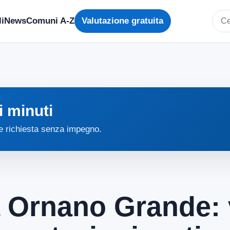
i
News
Comuni A-Z
Valutazione gratuita
Cerc
i minuti
 e richiesta senza impegno.
a Ornano Grande: 