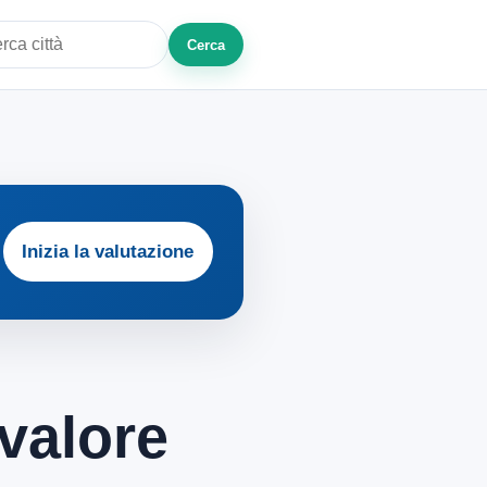
Cerca
a città o zona
Inizia la valutazione
valore