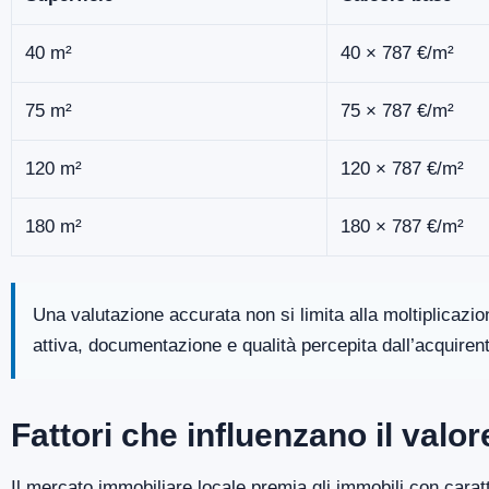
40 m²
40 × 787 €/m²
75 m²
75 × 787 €/m²
120 m²
120 × 787 €/m²
180 m²
180 × 787 €/m²
Una valutazione accurata non si limita alla moltiplicazi
attiva, documentazione e qualità percepita dall’acquiren
Fattori che influenzano il val
Il mercato immobiliare locale premia gli immobili con caratt