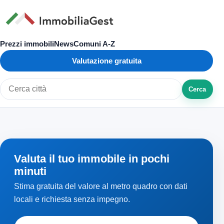
Prezzi immobili
News
Comuni A-Z
Valutazione gratuita
Cerca
Cerca città o zona
Valuta il tuo immobile in pochi
minuti
Stima gratuita del valore al metro quadro con dati
locali e richiesta senza impegno.