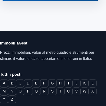
ImmobiliaGest
Prezzi immobiliari, valori al metro quadro e strumenti per
stimare il valore di case, appartamenti e terreni in Italia.
Tutti i posti
A
B
C
D
E
F
G
H
I
J
K
L
M
N
O
P
Q
R
S
T
U
V
W
X
Y
Z