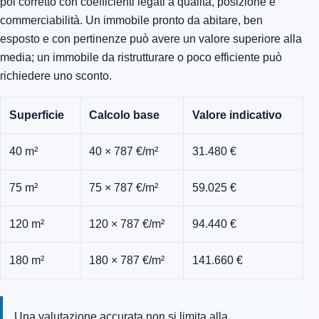
poi corretto con coefficienti legati a qualità, posizione e
commerciabilità. Un immobile pronto da abitare, ben
esposto e con pertinenze può avere un valore superiore alla
media; un immobile da ristrutturare o poco efficiente può
richiedere uno sconto.
Superficie
Calcolo base
Valore indicativo
40 m²
40 × 787 €/m²
31.480 €
75 m²
75 × 787 €/m²
59.025 €
120 m²
120 × 787 €/m²
94.440 €
180 m²
180 × 787 €/m²
141.660 €
Una valutazione accurata non si limita alla