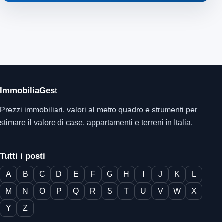
ImmobiliaGest
Prezzi immobiliari, valori al metro quadro e strumenti per
stimare il valore di case, appartamenti e terreni in Italia.
Tutti i posti
A
B
C
D
E
F
G
H
I
J
K
L
M
N
O
P
Q
R
S
T
U
V
W
X
Y
Z