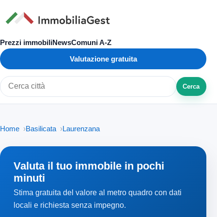
Prezzi immobili
News
Comuni A-Z
Valutazione gratuita
Cerca
Cerca città o zona
Home
Basilicata
Laurenzana
Valuta il tuo immobile in pochi
minuti
Stima gratuita del valore al metro quadro con dati
locali e richiesta senza impegno.