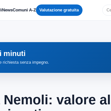
i
News
Comuni A-Z
Valutazione gratuita
Cerc
i minuti
 e richiesta senza impegno.
 Nemoli: valore a