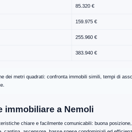
85.320 €
159.975 €
255.960 €
383.940 €
one dei metri quadrati: confronta immobili simili, tempi di a
te.
re immobiliare a Nemoli
eristiche chiare e facilmente comunicabili: buona posizione, 
ge, cantina, ascensore, basse spese condominiali ed efficien