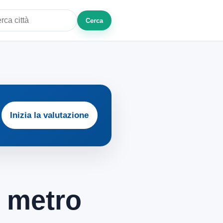
Cerca
a città o zona
Inizia la valutazione
l metro