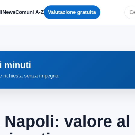
i
News
Comuni A-Z
Valutazione gratuita
Cerc
i minuti
 e richiesta senza impegno.
 Napoli: valore al