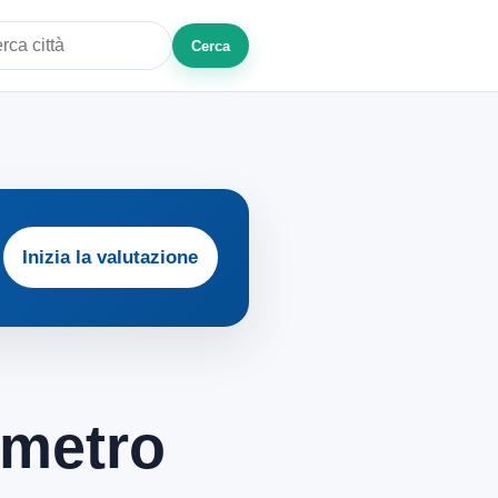
Cerca
a città o zona
Inizia la valutazione
 metro