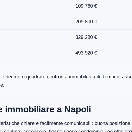
109.760 €
205.800 €
329.280 €
493.920 €
one dei metri quadrati: confronta immobili simili, tempi di a
te.
re immobiliare a Napoli
eristiche chiare e facilmente comunicabili: buona posizione, 
ge, cantina, ascensore, basse spese condominiali ed efficien