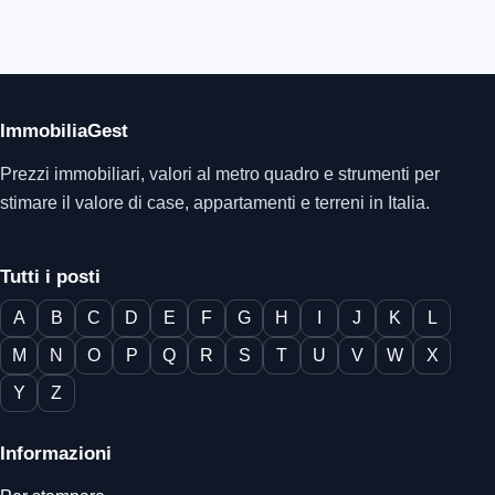
ImmobiliaGest
Prezzi immobiliari, valori al metro quadro e strumenti per
stimare il valore di case, appartamenti e terreni in Italia.
Tutti i posti
A
B
C
D
E
F
G
H
I
J
K
L
M
N
O
P
Q
R
S
T
U
V
W
X
Y
Z
Informazioni