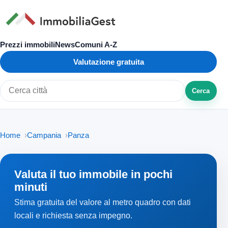
Prezzi immobili
News
Comuni A-Z
Valutazione gratuita
Cerca
Cerca città o zona
Home
Campania
Panza
Valuta il tuo immobile in pochi
minuti
Stima gratuita del valore al metro quadro con dati
locali e richiesta senza impegno.