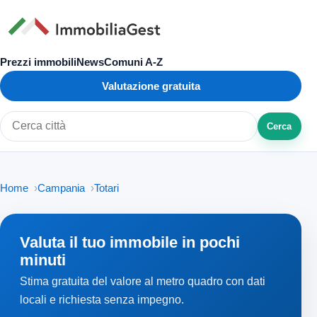
Prezzi immobili
News
Comuni A-Z
Valutazione gratuita
Cerca
Cerca città o zona
Home
Campania
Totari
Valuta il tuo immobile in pochi
minuti
Stima gratuita del valore al metro quadro con dati
locali e richiesta senza impegno.