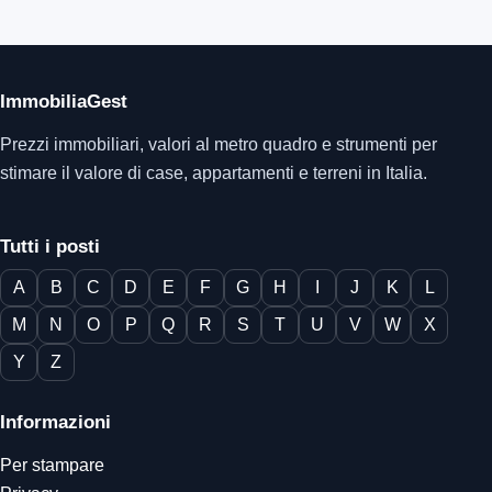
ImmobiliaGest
Prezzi immobiliari, valori al metro quadro e strumenti per
stimare il valore di case, appartamenti e terreni in Italia.
Tutti i posti
A
B
C
D
E
F
G
H
I
J
K
L
M
N
O
P
Q
R
S
T
U
V
W
X
Y
Z
Informazioni
Per stampare