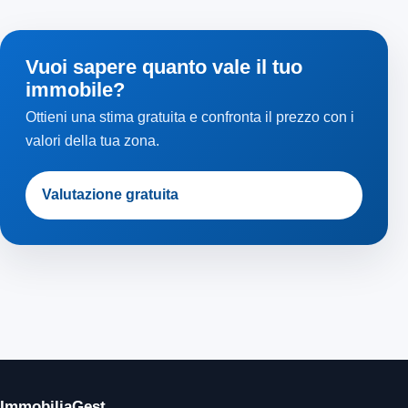
Vuoi sapere quanto vale il tuo
immobile?
Ottieni una stima gratuita e confronta il prezzo con i
valori della tua zona.
Valutazione gratuita
ImmobiliaGest