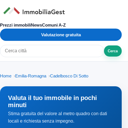
Prezzi immobili
News
Comuni A-Z
Valutazione gratuita
Cerca
Cerca città o zona
Home
Emilia-Romagna
Cadelbosco Di Sotto
Valuta il tuo immobile in pochi
minuti
Stima gratuita del valore al metro quadro con dati
locali e richiesta senza impegno.