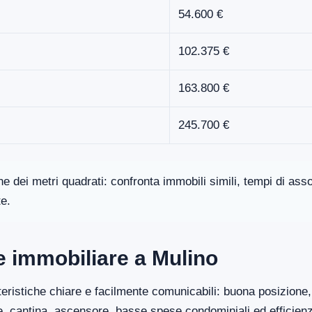
54.600 €
102.375 €
163.800 €
245.700 €
one dei metri quadrati: confronta immobili simili, tempi di a
te.
re immobiliare a Mulino
eristiche chiare e facilmente comunicabili: buona posizione, 
ge, cantina, ascensore, basse spese condominiali ed efficien