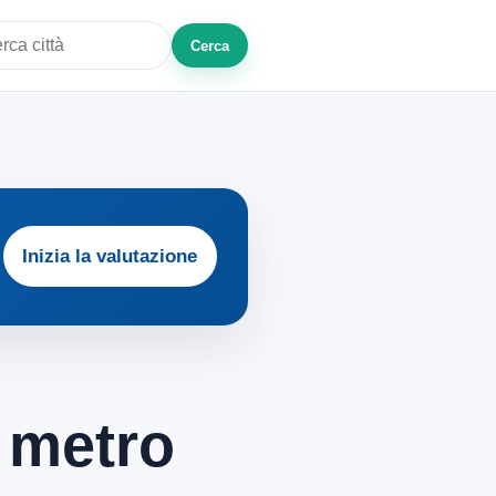
Cerca
a città o zona
Inizia la valutazione
l metro