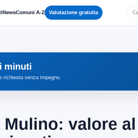
i
News
Comuni A-Z
Valutazione gratuita
Cerc
i minuti
 e richiesta senza impegno.
 Mulino: valore a