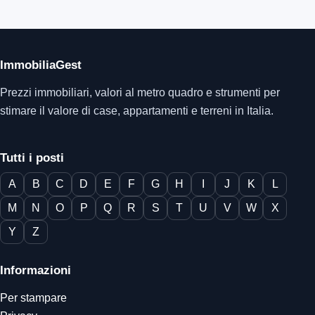
ImmobiliaGest
Prezzi immobiliari, valori al metro quadro e strumenti per
stimare il valore di case, appartamenti e terreni in Italia.
Tutti i posti
A
B
C
D
E
F
G
H
I
J
K
L
M
N
O
P
Q
R
S
T
U
V
W
X
Y
Z
Informazioni
Per stampare