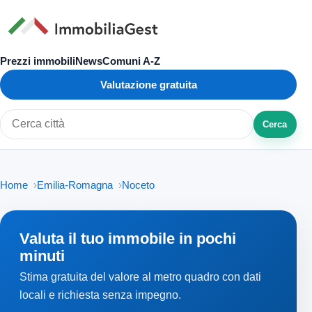
Prezzi immobili
News
Comuni A-Z
Valutazione gratuita
Cerca
Cerca città o zona
Home
Emilia-Romagna
Noceto
Valuta il tuo immobile in pochi
minuti
Stima gratuita del valore al metro quadro con dati
locali e richiesta senza impegno.