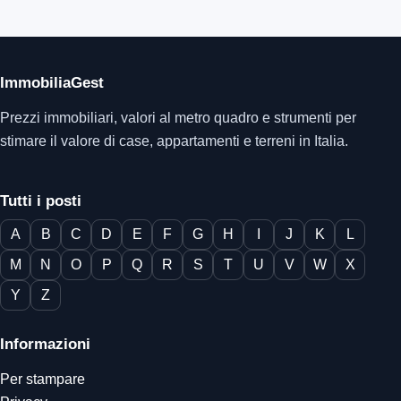
ImmobiliaGest
Prezzi immobiliari, valori al metro quadro e strumenti per
stimare il valore di case, appartamenti e terreni in Italia.
Tutti i posti
A
B
C
D
E
F
G
H
I
J
K
L
M
N
O
P
Q
R
S
T
U
V
W
X
Y
Z
Informazioni
Per stampare