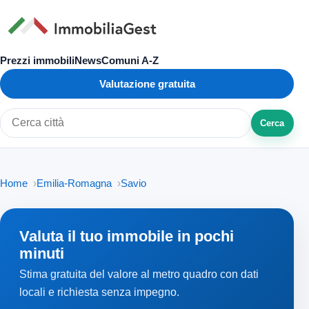
Prezzi immobili
News
Comuni A-Z
Valutazione gratuita
Cerca
Cerca città o zona
Home
Emilia-Romagna
Savio
Valuta il tuo immobile in pochi
minuti
Stima gratuita del valore al metro quadro con dati
locali e richiesta senza impegno.