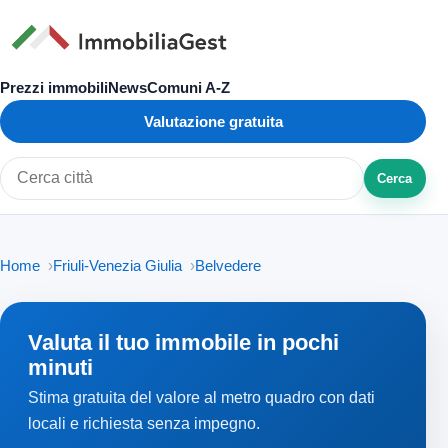
Prezzi immobili
News
Comuni A-Z
Valutazione gratuita
Cerca
Cerca città o zona
Home
Friuli-Venezia Giulia
Belvedere
Valuta il tuo immobile in pochi
minuti
Stima gratuita del valore al metro quadro con dati
locali e richiesta senza impegno.