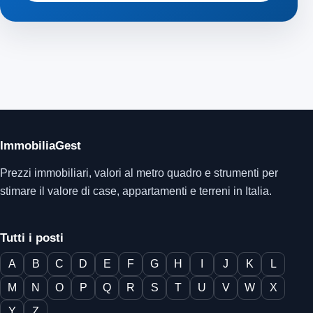
ImmobiliaGest
Prezzi immobiliari, valori al metro quadro e strumenti per
stimare il valore di case, appartamenti e terreni in Italia.
Tutti i posti
A
B
C
D
E
F
G
H
I
J
K
L
M
N
O
P
Q
R
S
T
U
V
W
X
Y
Z