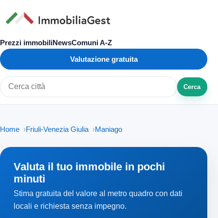
Prezzi immobili
News
Comuni A-Z
Valutazione gratuita
Cerca
Cerca città o zona
Home
Friuli-Venezia Giulia
Maniago
Valuta il tuo immobile in pochi
minuti
Stima gratuita del valore al metro quadro con dati
locali e richiesta senza impegno.