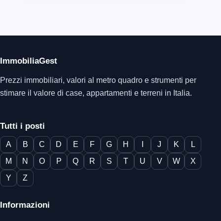
ImmobiliaGest
Prezzi immobiliari, valori al metro quadro e strumenti per
stimare il valore di case, appartamenti e terreni in Italia.
Tutti i posti
A
B
C
D
E
F
G
H
I
J
K
L
M
N
O
P
Q
R
S
T
U
V
W
X
Y
Z
Informazioni