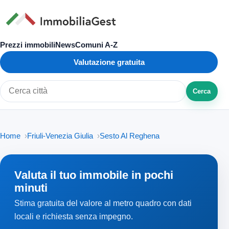
Prezzi immobili
News
Comuni A-Z
Valutazione gratuita
Cerca
Cerca città o zona
Home
Friuli-Venezia Giulia
Sesto Al Reghena
Valuta il tuo immobile in pochi
minuti
Stima gratuita del valore al metro quadro con dati
locali e richiesta senza impegno.