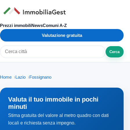
Prezzi immobili
News
Comuni A-Z
Valutazione gratuita
Cerca
Cerca città o zona
Home
Lazio
Fossignano
Valuta il tuo immobile in pochi
minuti
Stima gratuita del valore al metro quadro con dati
locali e richiesta senza impegno.