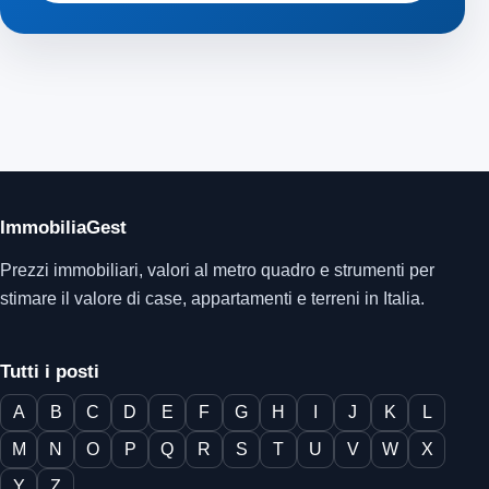
ImmobiliaGest
Prezzi immobiliari, valori al metro quadro e strumenti per
stimare il valore di case, appartamenti e terreni in Italia.
Tutti i posti
A
B
C
D
E
F
G
H
I
J
K
L
M
N
O
P
Q
R
S
T
U
V
W
X
Y
Z