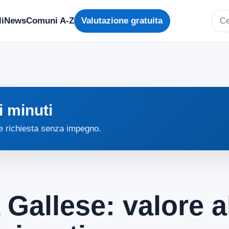
i
News
Comuni A-Z
Valutazione gratuita
Cerc
i minuti
 e richiesta senza impegno.
 Gallese: valore a