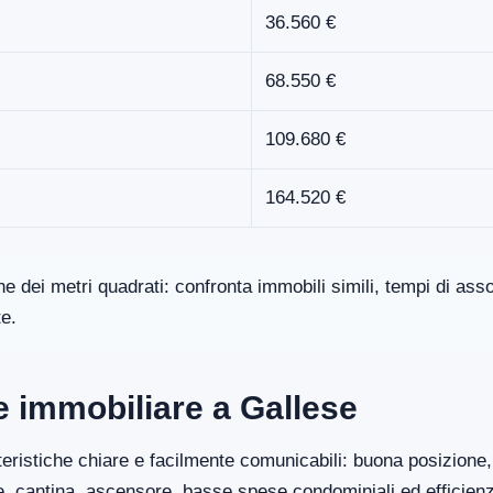
36.560 €
68.550 €
109.680 €
164.520 €
one dei metri quadrati: confronta immobili simili, tempi di a
te.
re immobiliare a Gallese
eristiche chiare e facilmente comunicabili: buona posizione, 
ge, cantina, ascensore, basse spese condominiali ed efficien