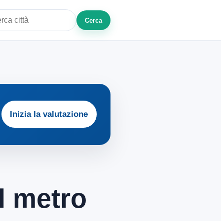
Cerca
a città o zona
Inizia la valutazione
l metro