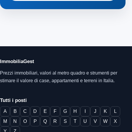
ImmobiliaGest
Prezzi immobiliari, valori al metro quadro e strumenti per
stimare il valore di case, appartamenti e terreni in Italia.
Tutti i posti
A
B
C
D
E
F
G
H
I
J
K
L
M
N
O
P
Q
R
S
T
U
V
W
X
Y
Z