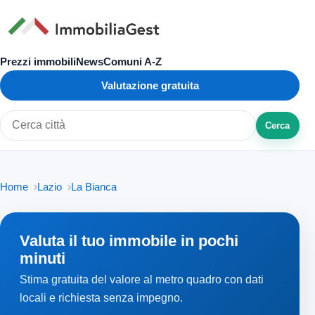
Prezzi immobili
News
Comuni A-Z
Valutazione gratuita
Cerca
Cerca città o zona
Home
Lazio
La Bianca
Valuta il tuo immobile in pochi
minuti
Stima gratuita del valore al metro quadro con dati
locali e richiesta senza impegno.