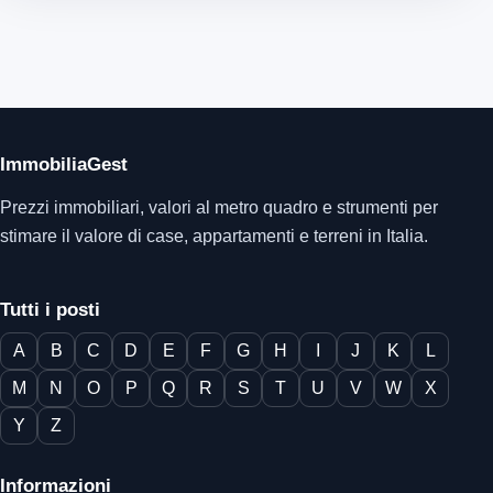
ImmobiliaGest
Prezzi immobiliari, valori al metro quadro e strumenti per
stimare il valore di case, appartamenti e terreni in Italia.
Tutti i posti
A
B
C
D
E
F
G
H
I
J
K
L
M
N
O
P
Q
R
S
T
U
V
W
X
Y
Z
Informazioni