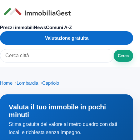
Prezzi immobili
News
Comuni A-Z
Valutazione gratuita
Cerca
Cerca città o zona
Home
Lombardia
Capriolo
Valuta il tuo immobile in pochi
minuti
Stima gratuita del valore al metro quadro con dati
locali e richiesta senza impegno.