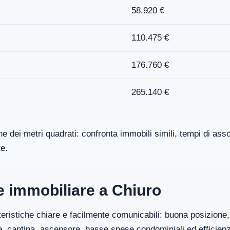
58.920 €
110.475 €
176.760 €
265.140 €
one dei metri quadrati: confronta immobili simili, tempi di a
te.
re immobiliare a Chiuro
eristiche chiare e facilmente comunicabili: buona posizione, 
ge, cantina, ascensore, basse spese condominiali ed efficien