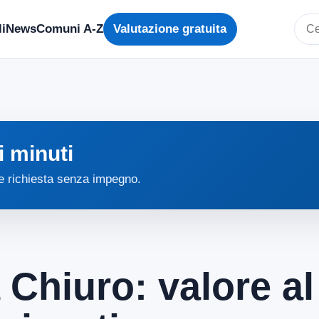
i
News
Comuni A-Z
Valutazione gratuita
Cerc
i minuti
 e richiesta senza impegno.
 Chiuro: valore a