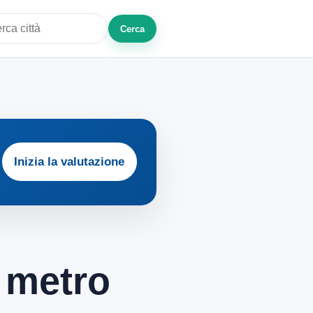
Cerca
a città o zona
Inizia la valutazione
l metro