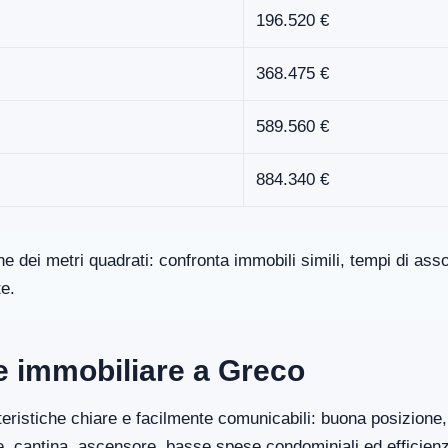
196.520 €
368.475 €
589.560 €
884.340 €
one dei metri quadrati: confronta immobili simili, tempi di a
te.
re immobiliare a Greco
eristiche chiare e facilmente comunicabili: buona posizione, 
ge, cantina, ascensore, basse spese condominiali ed efficien