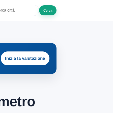
Cerca
a città o zona
Inizia la valutazione
 metro