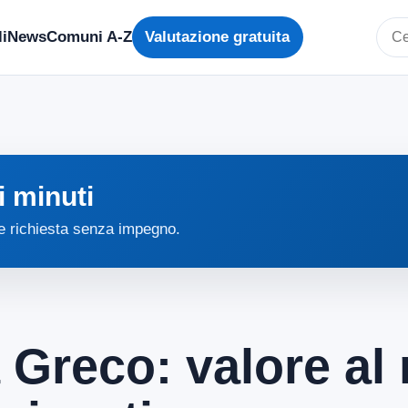
i
News
Comuni A-Z
Valutazione gratuita
Cerc
i minuti
 e richiesta senza impegno.
 Greco: valore al