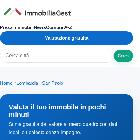
Prezzi immobili
News
Comuni A-Z
Valutazione gratuita
Cerca
Cerca città o zona
Home
Lombardia
San Paolo
Valuta il tuo immobile in pochi
minuti
Stima gratuita del valore al metro quadro con dati
locali e richiesta senza impegno.