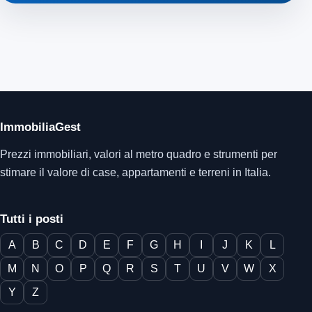
ImmobiliaGest
Prezzi immobiliari, valori al metro quadro e strumenti per
stimare il valore di case, appartamenti e terreni in Italia.
Tutti i posti
A
B
C
D
E
F
G
H
I
J
K
L
M
N
O
P
Q
R
S
T
U
V
W
X
Y
Z