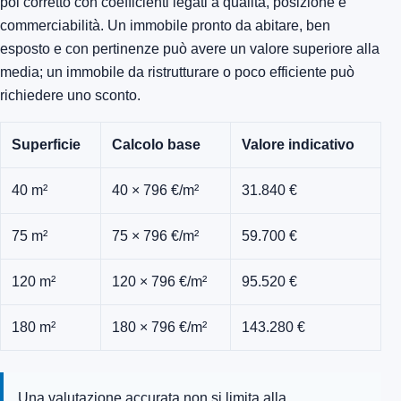
poi corretto con coefficienti legati a qualità, posizione e
commerciabilità. Un immobile pronto da abitare, ben
esposto e con pertinenze può avere un valore superiore alla
media; un immobile da ristrutturare o poco efficiente può
richiedere uno sconto.
Superficie
Calcolo base
Valore indicativo
40 m²
40 × 796 €/m²
31.840 €
75 m²
75 × 796 €/m²
59.700 €
120 m²
120 × 796 €/m²
95.520 €
180 m²
180 × 796 €/m²
143.280 €
Una valutazione accurata non si limita alla