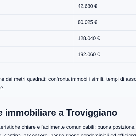
42.680 €
80.025 €
128.040 €
192.060 €
one dei metri quadrati: confronta immobili simili, tempi di a
te.
re immobiliare a Troviggiano
eristiche chiare e facilmente comunicabili: buona posizione, 
ge, cantina, ascensore, basse spese condominiali ed efficien