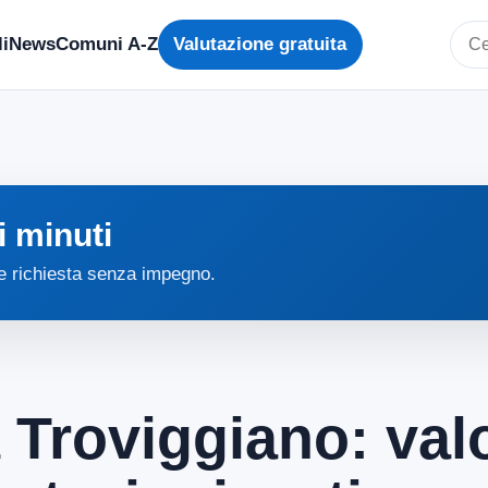
i
News
Comuni A-Z
Valutazione gratuita
Cerc
i minuti
 e richiesta senza impegno.
 Troviggiano: valo