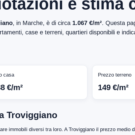
otazioni e stima 
giano
, in Marche, è di circa
1.067 €/m²
. Questa pag
tamenti, case e terreni, quartieri disponibili e indic
o casa
Prezzo terreno
88 €/m²
149 €/m²
a Troviggiano
tare immobili diversi tra loro. A Troviggiano il prezzo medio