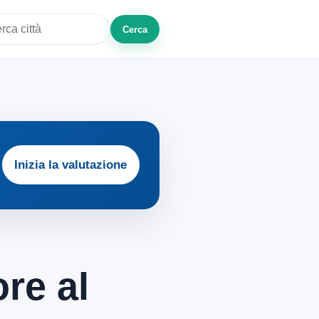
Cerca
a città o zona
Inizia la valutazione
re al