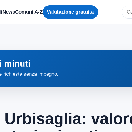
i
News
Comuni A-Z
Valutazione gratuita
Cerc
i minuti
 e richiesta senza impegno.
 Urbisaglia: valor