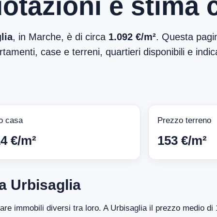
otazioni e stima 
lia
, in Marche, è di circa
1.092 €/m²
. Questa pagin
tamenti, case e terreni, quartieri disponibili e indic
o casa
Prezzo terreno
14 €/m²
153 €/m²
a Urbisaglia
tare immobili diversi tra loro. A Urbisaglia il prezzo medio d