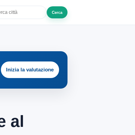
Cerca
a città o zona
Inizia la valutazione
e al