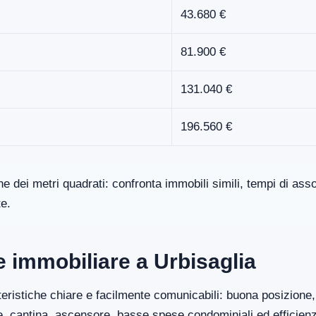
43.680 €
81.900 €
131.040 €
196.560 €
one dei metri quadrati: confronta immobili simili, tempi di a
te.
re immobiliare a Urbisaglia
eristiche chiare e facilmente comunicabili: buona posizione, 
ge, cantina, ascensore, basse spese condominiali ed efficien