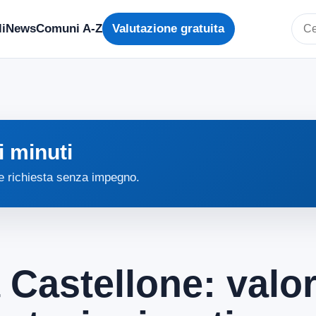
i
News
Comuni A-Z
Valutazione gratuita
Cerc
i minuti
 e richiesta senza impegno.
 Castellone: valor