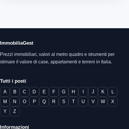
ImmobiliaGest
Prezzi immobiliari, valori al metro quadro e strumenti per
stimare il valore di case, appartamenti e terreni in Italia.
Tutti i posti
A
B
C
D
E
F
G
H
I
J
K
L
M
N
O
P
Q
R
S
T
U
V
W
X
Y
Z
Informazioni