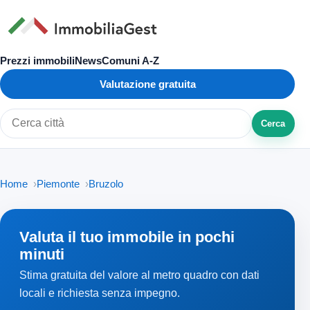
Prezzi immobili
News
Comuni A-Z
Valutazione gratuita
Cerca
Cerca città o zona
Home
Piemonte
Bruzolo
Valuta il tuo immobile in pochi
minuti
Stima gratuita del valore al metro quadro con dati
locali e richiesta senza impegno.