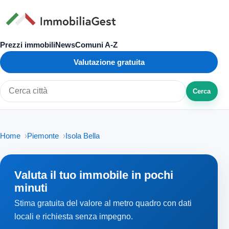
Prezzi immobili
News
Comuni A-Z
Valutazione gratuita
Cerca
Cerca città o zona
Home
Piemonte
Isola Bella
Valuta il tuo immobile in pochi
minuti
Stima gratuita del valore al metro quadro con dati
locali e richiesta senza impegno.