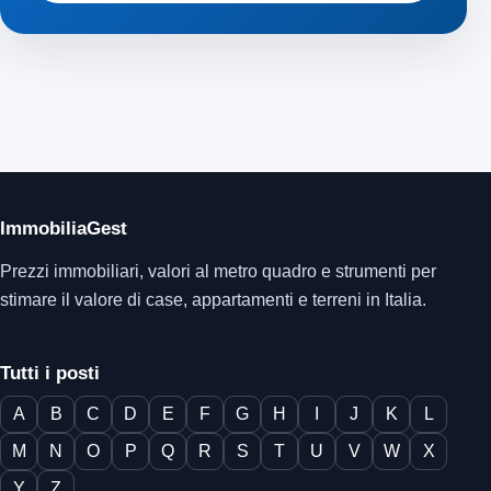
ImmobiliaGest
Prezzi immobiliari, valori al metro quadro e strumenti per
stimare il valore di case, appartamenti e terreni in Italia.
Tutti i posti
A
B
C
D
E
F
G
H
I
J
K
L
M
N
O
P
Q
R
S
T
U
V
W
X
Y
Z