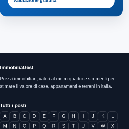
Valutazione gratuita
ImmobiliaGest
Prezzi immobiliari, valori al metro quadro e strumenti per
stimare il valore di case, appartamenti e terreni in Italia.
Tutti i posti
A
B
C
D
E
F
G
H
I
J
K
L
M
N
O
P
Q
R
S
T
U
V
W
X