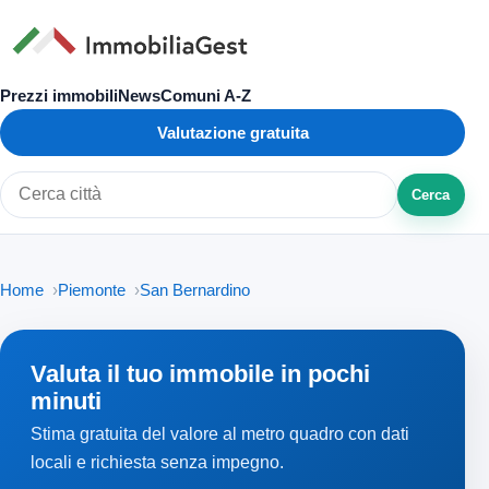
Prezzi immobili
News
Comuni A-Z
Valutazione gratuita
Cerca
Cerca città o zona
Home
Piemonte
San Bernardino
Valuta il tuo immobile in pochi
minuti
Stima gratuita del valore al metro quadro con dati
locali e richiesta senza impegno.