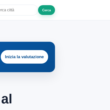
Cerca
a città o zona
Inizia la valutazione
al