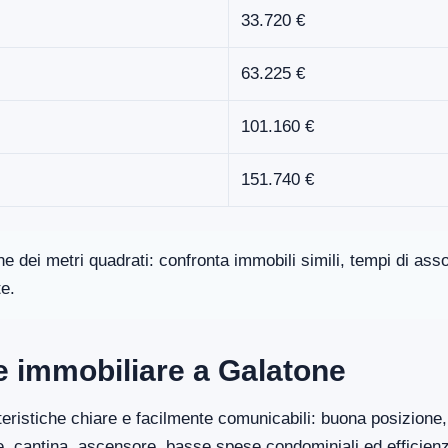
33.720 €
63.225 €
101.160 €
151.740 €
one dei metri quadrati: confronta immobili simili, tempi di a
te.
re immobiliare a Galatone
eristiche chiare e facilmente comunicabili: buona posizione, 
ge, cantina, ascensore, basse spese condominiali ed efficien