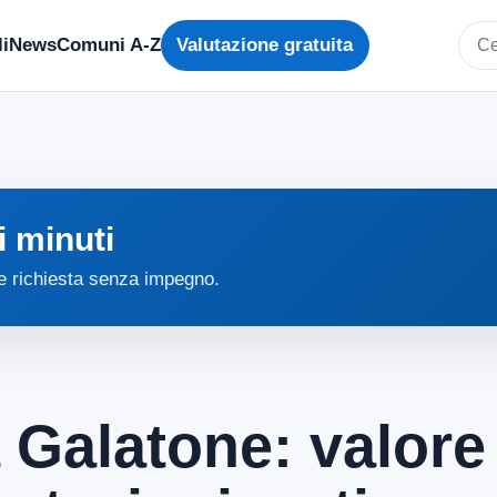
i
News
Comuni A-Z
Valutazione gratuita
Cerc
i minuti
 e richiesta senza impegno.
 Galatone: valore 