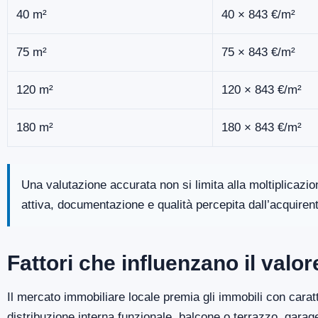
40 m²
40 × 843 €/m²
75 m²
75 × 843 €/m²
120 m²
120 × 843 €/m²
180 m²
180 × 843 €/m²
Una valutazione accurata non si limita alla moltiplicazi
attiva, documentazione e qualità percepita dall’acquiren
Fattori che influenzano il valo
Il mercato immobiliare locale premia gli immobili con caratt
distribuzione interna funzionale, balcone o terrazzo, gara