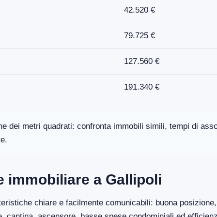
42.520 €
79.725 €
127.560 €
191.340 €
one dei metri quadrati: confronta immobili simili, tempi di a
te.
e immobiliare a Gallipoli
eristiche chiare e facilmente comunicabili: buona posizione, 
ge, cantina, ascensore, basse spese condominiali ed efficien