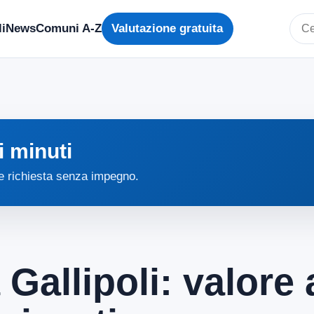
i
News
Comuni A-Z
Valutazione gratuita
Cerc
i minuti
 e richiesta senza impegno.
 Gallipoli: valore