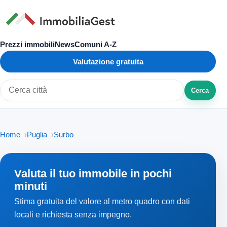
Prezzi immobili
News
Comuni A-Z
Valutazione gratuita
Cerca
Cerca città o zona
Home
Puglia
Surbo
Valuta il tuo immobile in pochi
minuti
Stima gratuita del valore al metro quadro con dati
locali e richiesta senza impegno.