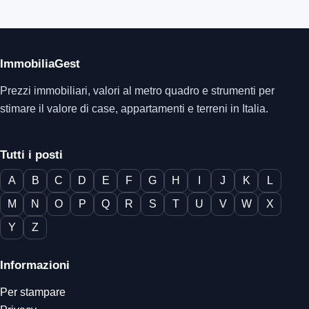
ImmobiliaGest
Prezzi immobiliari, valori al metro quadro e strumenti per
stimare il valore di case, appartamenti e terreni in Italia.
Tutti i posti
A
B
C
D
E
F
G
H
I
J
K
L
M
N
O
P
Q
R
S
T
U
V
W
X
Y
Z
Informazioni
Per stampare