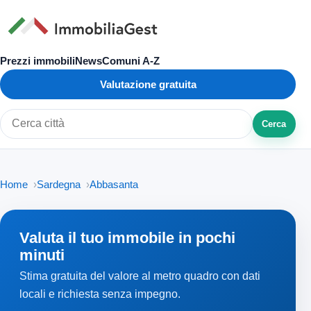
Prezzi immobili
News
Comuni A-Z
Valutazione gratuita
Cerca
Cerca città o zona
Home
Sardegna
Abbasanta
Valuta il tuo immobile in pochi
minuti
Stima gratuita del valore al metro quadro con dati
locali e richiesta senza impegno.