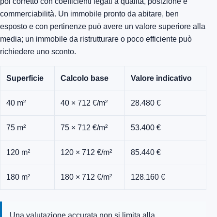
poi corretto con coefficienti legati a qualità, posizione e
commerciabilità. Un immobile pronto da abitare, ben
esposto e con pertinenze può avere un valore superiore alla
media; un immobile da ristrutturare o poco efficiente può
richiedere uno sconto.
Superficie
Calcolo base
Valore indicativo
40 m²
40 × 712 €/m²
28.480 €
75 m²
75 × 712 €/m²
53.400 €
120 m²
120 × 712 €/m²
85.440 €
180 m²
180 × 712 €/m²
128.160 €
Una valutazione accurata non si limita alla