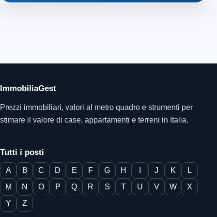
ImmobiliaGest
Prezzi immobiliari, valori al metro quadro e strumenti per
stimare il valore di case, appartamenti e terreni in Italia.
Tutti i posti
A
B
C
D
E
F
G
H
I
J
K
L
M
N
O
P
Q
R
S
T
U
V
W
X
Y
Z