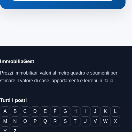
ImmobiliaGest
Prezzi immobiliari, valori al metro quadro e strumenti per
stimare il valore di case, appartamenti e terreni in Italia.
Tutti i posti
A
B
C
D
E
F
G
H
I
J
K
L
M
N
O
P
Q
R
S
T
U
V
W
X
Y
Z