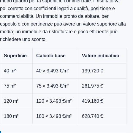
metro quadro per la superficie commerciale. Il risultato va
poi corretto con coefficienti legati a qualità, posizione e
commerciabilità. Un immobile pronto da abitare, ben
esposto e con pertinenze può avere un valore superiore alla
media; un immobile da ristrutturare o poco efficiente può
richiedere uno sconto.
Superficie
Calcolo base
Valore indicativo
40 m²
40 × 3.493 €/m²
139.720 €
75 m²
75 × 3.493 €/m²
261.975 €
120 m²
120 × 3.493 €/m²
419.160 €
180 m²
180 × 3.493 €/m²
628.740 €