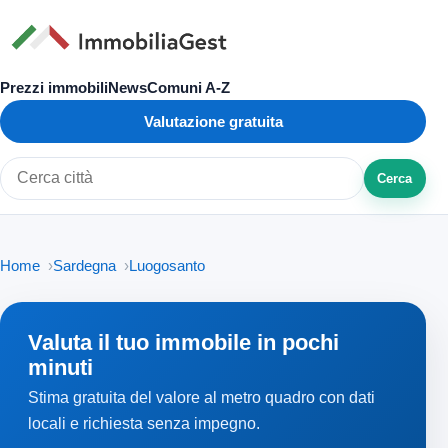
Prezzi immobili
News
Comuni A-Z
Valutazione gratuita
Cerca
Cerca città o zona
Home
Sardegna
Luogosanto
Valuta il tuo immobile in pochi
minuti
Stima gratuita del valore al metro quadro con dati
locali e richiesta senza impegno.