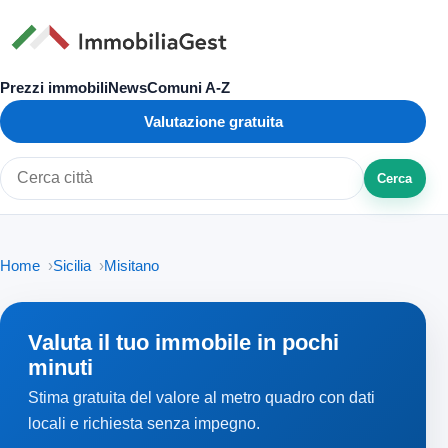
Prezzi immobili
News
Comuni A-Z
Valutazione gratuita
Cerca
Cerca città o zona
Home
Sicilia
Misitano
Valuta il tuo immobile in pochi
minuti
Stima gratuita del valore al metro quadro con dati
locali e richiesta senza impegno.