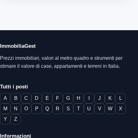
ImmobiliaGest
Prezzi immobiliari, valori al metro quadro e strumenti per
stimare il valore di case, appartamenti e terreni in Italia.
Tutti i posti
A
B
C
D
E
F
G
H
I
J
K
L
M
N
O
P
Q
R
S
T
U
V
W
X
Y
Z
Informazioni