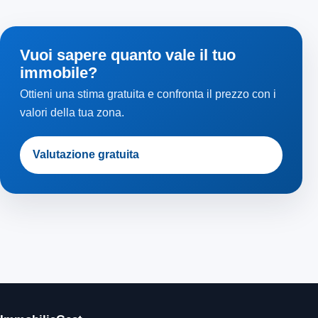
Vuoi sapere quanto vale il tuo
immobile?
Ottieni una stima gratuita e confronta il prezzo con i
valori della tua zona.
Valutazione gratuita