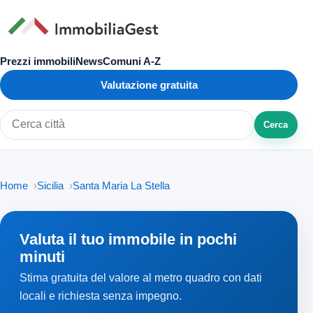
Prezzi immobili
News
Comuni A-Z
Valutazione gratuita
Cerca
Cerca città o zona
Home
Sicilia
Santa Maria La Stella
Valuta il tuo immobile in pochi
minuti
Stima gratuita del valore al metro quadro con dati
locali e richiesta senza impegno.