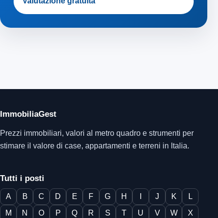
Valutazione gratuita
ImmobiliaGest
Prezzi immobiliari, valori al metro quadro e strumenti per
stimare il valore di case, appartamenti e terreni in Italia.
Tutti i posti
A
B
C
D
E
F
G
H
I
J
K
L
M
N
O
P
Q
R
S
T
U
V
W
X