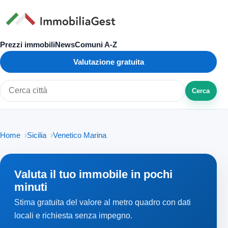
Prezzi immobili
News
Comuni A-Z
Valutazione gratuita
Cerca
Cerca città o zona
Home
Sicilia
Venetico Marina
Valuta il tuo immobile in pochi
minuti
Stima gratuita del valore al metro quadro con dati
locali e richiesta senza impegno.