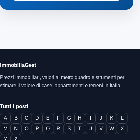
ImmobiliaGest
Prezzi immobiliari, valori al metro quadro e strumenti per
stimare il valore di case, appartamenti e terreni in Italia.
Tutti i posti
A
B
C
D
E
F
G
H
I
J
K
L
M
N
O
P
Q
R
S
T
U
V
W
X
Y
Z