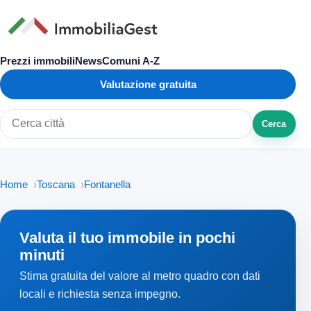
Prezzi immobili
News
Comuni A-Z
Valutazione gratuita
Cerca
Cerca città o zona
Home
Toscana
Fontanella
Valuta il tuo immobile in pochi
minuti
Stima gratuita del valore al metro quadro con dati
locali e richiesta senza impegno.