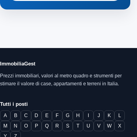
ImmobiliaGest
Prezzi immobiliari, valori al metro quadro e strumenti per
stimare il valore di case, appartamenti e terreni in Italia.
Tutti i posti
A
B
C
D
E
F
G
H
I
J
K
L
M
N
O
P
Q
R
S
T
U
V
W
X
Y
Z