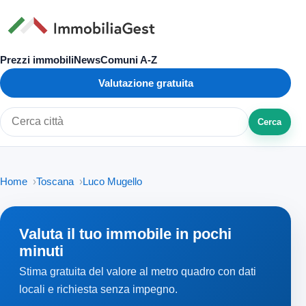
Prezzi immobili
News
Comuni A-Z
Valutazione gratuita
Cerca
Cerca città o zona
Home
Toscana
Luco Mugello
Valuta il tuo immobile in pochi
minuti
Stima gratuita del valore al metro quadro con dati
locali e richiesta senza impegno.