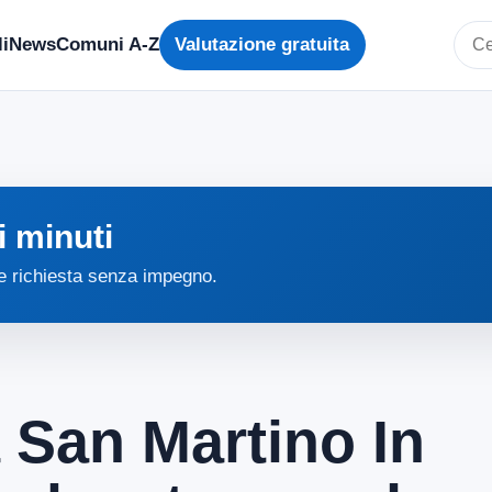
i
News
Comuni A-Z
Valutazione gratuita
Cerc
i minuti
 e richiesta senza impegno.
a San Martino In