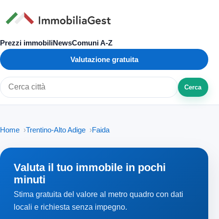
Prezzi immobili
News
Comuni A-Z
Valutazione gratuita
Cerca
Cerca città o zona
Home
Trentino-Alto Adige
Faida
Valuta il tuo immobile in pochi
minuti
Stima gratuita del valore al metro quadro con dati
locali e richiesta senza impegno.