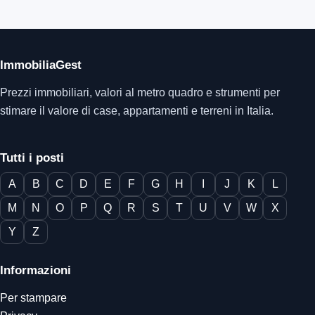
ImmobiliaGest
Prezzi immobiliari, valori al metro quadro e strumenti per
stimare il valore di case, appartamenti e terreni in Italia.
Tutti i posti
A
B
C
D
E
F
G
H
I
J
K
L
M
N
O
P
Q
R
S
T
U
V
W
X
Y
Z
Informazioni
Per stampare