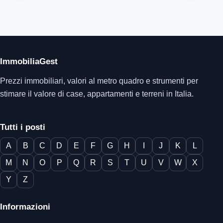
ImmobiliaGest
Prezzi immobiliari, valori al metro quadro e strumenti per
stimare il valore di case, appartamenti e terreni in Italia.
Tutti i posti
A
B
C
D
E
F
G
H
I
J
K
L
M
N
O
P
Q
R
S
T
U
V
W
X
Y
Z
Informazioni