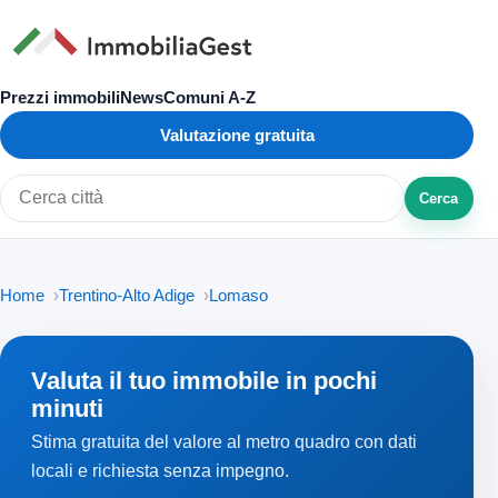
Prezzi immobili
News
Comuni A-Z
Valutazione gratuita
Cerca
Cerca città o zona
Home
Trentino-Alto Adige
Lomaso
Valuta il tuo immobile in pochi
minuti
Stima gratuita del valore al metro quadro con dati
locali e richiesta senza impegno.