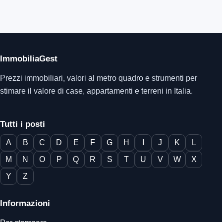
ImmobiliaGest
Prezzi immobiliari, valori al metro quadro e strumenti per
stimare il valore di case, appartamenti e terreni in Italia.
Tutti i posti
A
B
C
D
E
F
G
H
I
J
K
L
M
N
O
P
Q
R
S
T
U
V
W
X
Y
Z
Informazioni