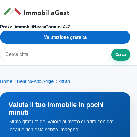
Prezzi immobili
News
Comuni A-Z
Valutazione gratuita
Cerca
Cerca città o zona
Home
Trentino-Alto Adige
Riffian
Valuta il tuo immobile in pochi
minuti
Stima gratuita del valore al metro quadro con dati
locali e richiesta senza impegno.