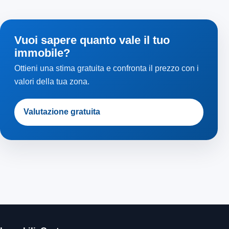
Vuoi sapere quanto vale il tuo
immobile?
Ottieni una stima gratuita e confronta il prezzo con i
valori della tua zona.
Valutazione gratuita