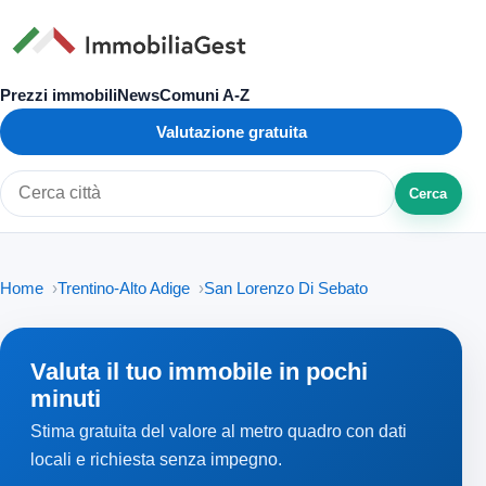
Prezzi immobili
News
Comuni A-Z
Valutazione gratuita
Cerca
Cerca città o zona
Home
Trentino-Alto Adige
San Lorenzo Di Sebato
Valuta il tuo immobile in pochi
minuti
Stima gratuita del valore al metro quadro con dati
locali e richiesta senza impegno.