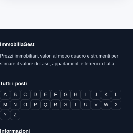
ImmobiliaGest
Prezzi immobiliari, valori al metro quadro e strumenti per
stimare il valore di case, appartamenti e terreni in Italia.
Tutti i posti
A
B
C
D
E
F
G
H
I
J
K
L
M
N
O
P
Q
R
S
T
U
V
W
X
Y
Z
Informazioni