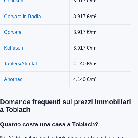
Colfosco
3.917 €/m²
Corvara In Badia
3.917 €/m²
Corvara
3.917 €/m²
Kolfusch
3.917 €/m²
Taufers/Ahrntal
4.140 €/m²
Ahornac
4.140 €/m²
Domande frequenti sui prezzi immobiliari
a Toblach
Quanto costa una casa a Toblach?
Nel 2026 il valore medio degli immobili a Toblach è di circa