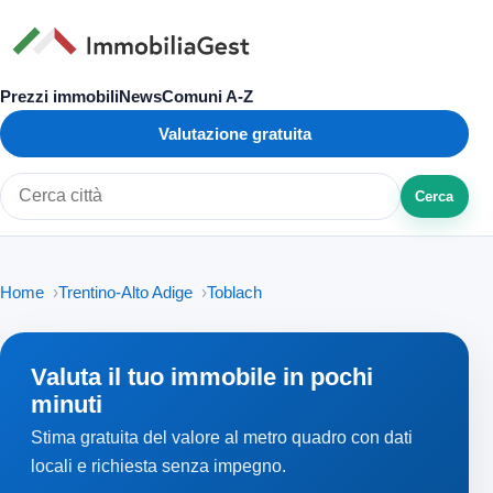
Prezzi immobili
News
Comuni A-Z
Valutazione gratuita
Cerca
Cerca città o zona
Home
Trentino-Alto Adige
Toblach
Valuta il tuo immobile in pochi
minuti
Stima gratuita del valore al metro quadro con dati
locali e richiesta senza impegno.