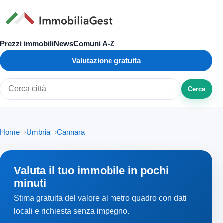
Prezzi immobili
News
Comuni A-Z
Valutazione gratuita
Cerca
Cerca città o zona
Home
Umbria
Cannara
Valuta il tuo immobile in pochi
minuti
Stima gratuita del valore al metro quadro con dati
locali e richiesta senza impegno.