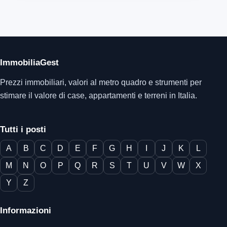
ImmobiliaGest
Prezzi immobiliari, valori al metro quadro e strumenti per
stimare il valore di case, appartamenti e terreni in Italia.
Tutti i posti
A
B
C
D
E
F
G
H
I
J
K
L
M
N
O
P
Q
R
S
T
U
V
W
X
Y
Z
Informazioni