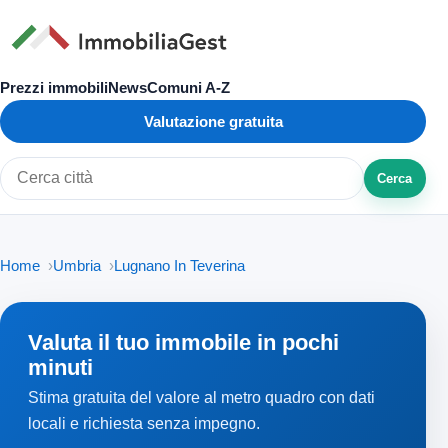
Prezzi immobili
News
Comuni A-Z
Valutazione gratuita
Cerca
Cerca città o zona
Home
Umbria
Lugnano In Teverina
Valuta il tuo immobile in pochi
minuti
Stima gratuita del valore al metro quadro con dati
locali e richiesta senza impegno.