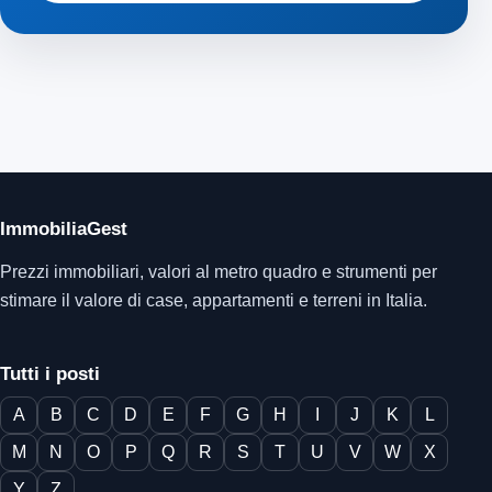
ImmobiliaGest
Prezzi immobiliari, valori al metro quadro e strumenti per
stimare il valore di case, appartamenti e terreni in Italia.
Tutti i posti
A
B
C
D
E
F
G
H
I
J
K
L
M
N
O
P
Q
R
S
T
U
V
W
X
Y
Z