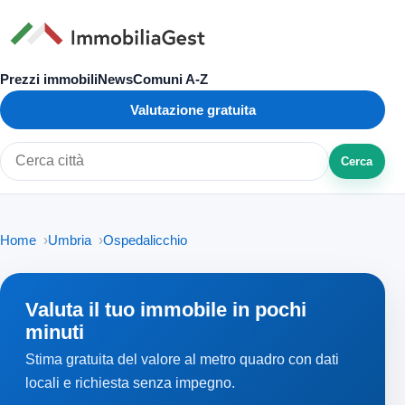
Prezzi immobili
News
Comuni A-Z
Valutazione gratuita
Cerca
Cerca città o zona
Home
Umbria
Ospedalicchio
Valuta il tuo immobile in pochi
minuti
Stima gratuita del valore al metro quadro con dati
locali e richiesta senza impegno.