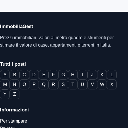
ImmobiliaGest
Prezzi immobiliari, valori al metro quadro e strumenti per
stimare il valore di case, appartamenti e terreni in Italia.
Tutti i posti
A
B
C
D
E
F
G
H
I
J
K
L
M
N
O
P
Q
R
S
T
U
V
W
X
Y
Z
Informazioni
Per stampare