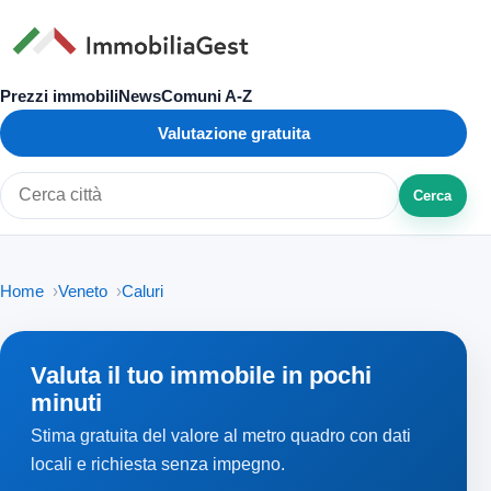
Prezzi immobili
News
Comuni A-Z
Valutazione gratuita
Cerca
Cerca città o zona
Home
Veneto
Caluri
Valuta il tuo immobile in pochi
minuti
Stima gratuita del valore al metro quadro con dati
locali e richiesta senza impegno.