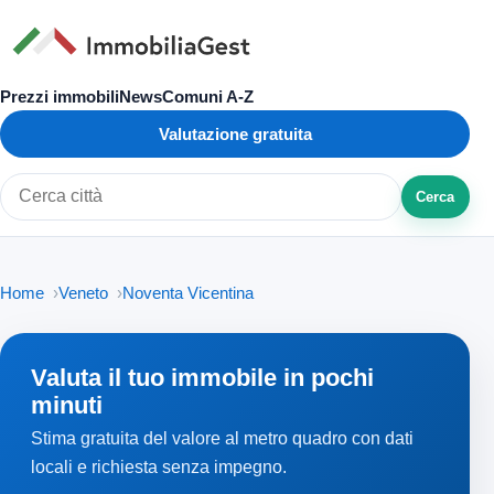
Prezzi immobili
News
Comuni A-Z
Valutazione gratuita
Cerca
Cerca città o zona
Home
Veneto
Noventa Vicentina
Valuta il tuo immobile in pochi
minuti
Stima gratuita del valore al metro quadro con dati
locali e richiesta senza impegno.