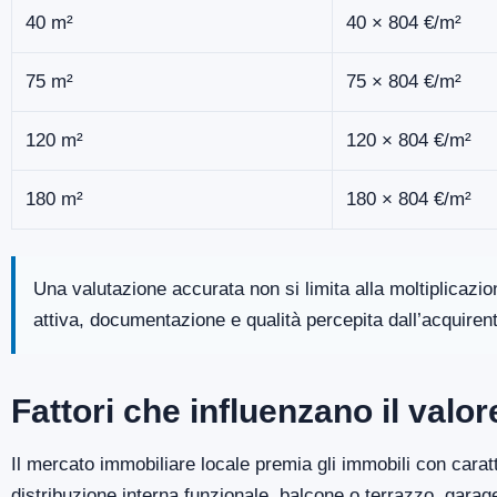
40 m²
40 × 804 €/m²
75 m²
75 × 804 €/m²
120 m²
120 × 804 €/m²
180 m²
180 × 804 €/m²
Una valutazione accurata non si limita alla moltiplicazi
attiva, documentazione e qualità percepita dall’acquiren
Fattori che influenzano il valo
Il mercato immobiliare locale premia gli immobili con caratt
distribuzione interna funzionale, balcone o terrazzo, gara