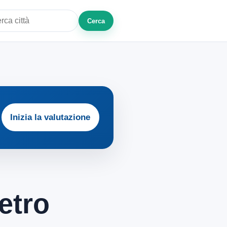
Cerca
a città o zona
Inizia la valutazione
etro