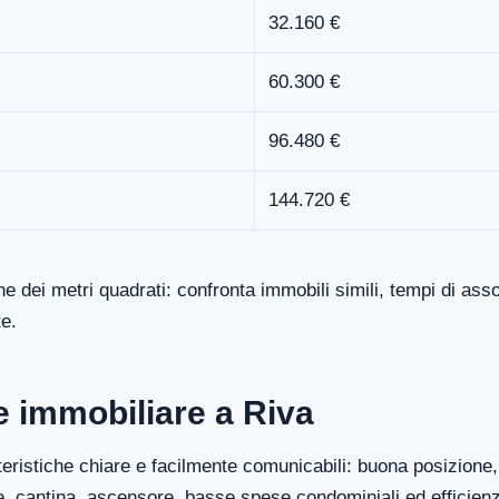
32.160 €
60.300 €
96.480 €
144.720 €
one dei metri quadrati: confronta immobili simili, tempi di a
te.
re immobiliare a Riva
eristiche chiare e facilmente comunicabili: buona posizione, 
ge, cantina, ascensore, basse spese condominiali ed efficien