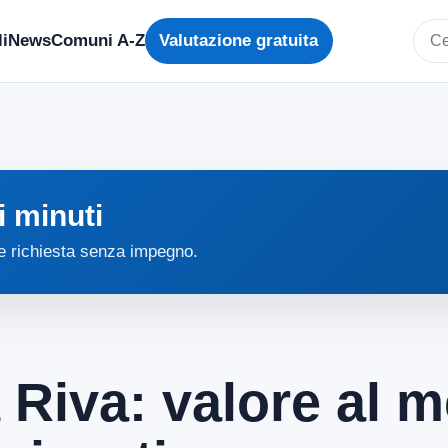
i
News
Comuni A-Z
Valutazione gratuita
Cerc
i minuti
 e richiesta senza impegno.
 Riva: valore al m